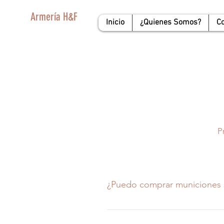
Armería H&F
Inicio
¿Quienes Somos?
C
P
¿Puedo comprar municiones 
Sí, lo que debe hacer el compra
nosotros le responderemos a la 