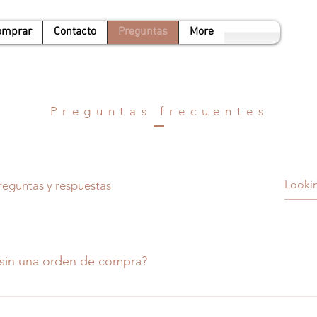
omprar
Contacto
Preguntas
More
Preguntas frecuentes
reguntas y respuestas
sin una orden de compra?
dor es mandar un correo a armeriahyf@gmail.com con los dato
brevedad si podremos traer el producto deseado.