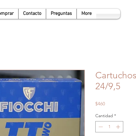
omprar
Contacto
Preguntas
More
Cartuchos
24/9,5
Precio
$460
Cantidad
*