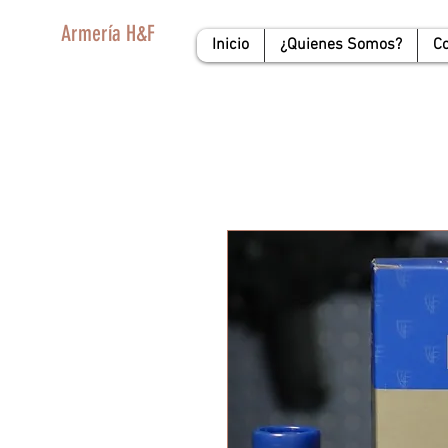
Armería H&F
Inicio
¿Quienes Somos?
C