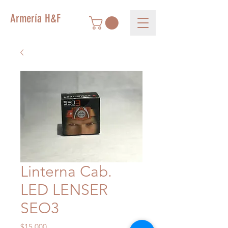
Armería H&F
Linterna Cab.
LED LENSER
SEO3
Precio
$15.000