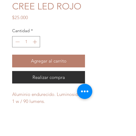
CREE LED ROJO
Precio
$25.000
Cantidad
*
Agregar al carrito
Realizar compra
Aluminio endurecido. Luminosidad:
1 w / 90 lumens.
3 w / 160 lumens. Duración de la
batería:
1 w / 8 horas.
3 w/ 4 horas.