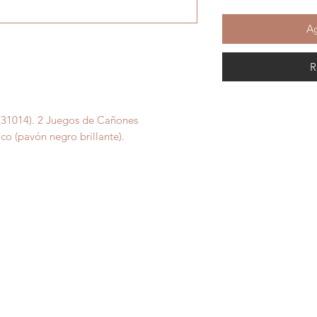
Ag
R
31014). 2 Juegos de Cañones
o (pavón negro brillante).