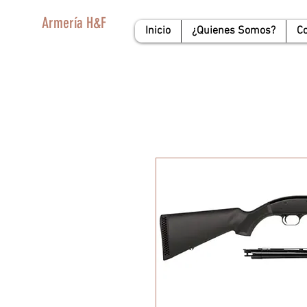
Armería H&F
Inicio
¿Quienes Somos?
C