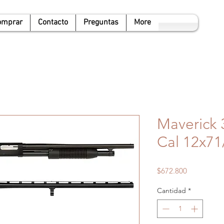
omprar
Contacto
Preguntas
More
Maverick
Cal 12x7
Precio
$672.800
Cantidad
*