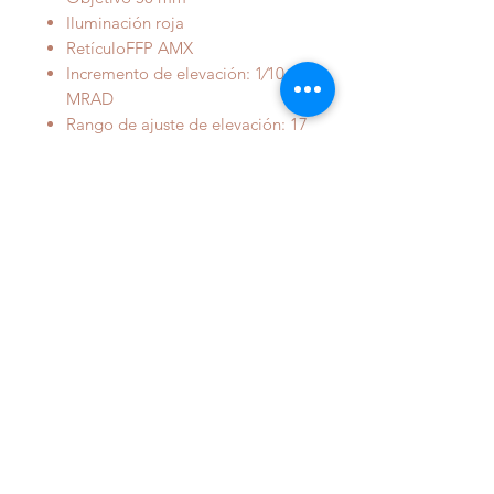
Iluminación roja
RetículoFFP AMX
Incremento de elevación: 1⁄10
MRAD
Rango de ajuste de elevación: 17
MRAD
Incremento de viento: 1⁄10
MRAD
Rango de ajuste de viento: 17
MRAD
Material: Aluminio
Tipo ocular: Enfoque rápido
Recubrimiento de lentes:
Totalmente multicapa - 16 capas
Estilo de selector de potencia:
Posi-Grip recubierto de goma
Primer plano focal (FFP)
Tapas de torreta: SI
Tipo de torreta: Objetivo