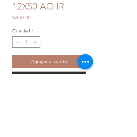
12X50 AO IR
Precio
$268.000
Cantidad
*
Agregar al carrito
Realizar compra
Características.
FOV ft. 100yds: 8,7-2.9m/26,2-8,7ft
Dioptría: 89mm/3.5"
Largo: 349mm/13.8"
Peso: 600g/21.2oz
Retícula: Mil Dot