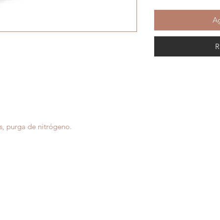
Ag
R
s, purga de nitrógeno.