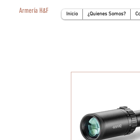
Armería H&F
Inicio
¿Quienes Somos?
C