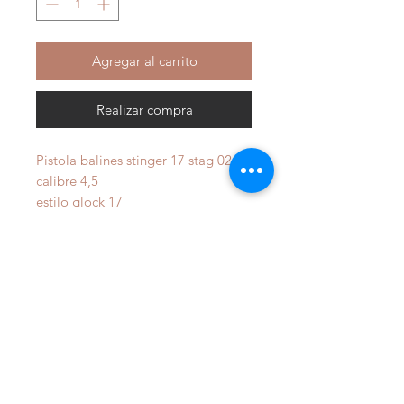
Agregar al carrito
Realizar compra
Pistola balines stinger 17 stag 024
calibre 4,5
estilo glock 17
velocidad 110 m/s
mecanismo de co2
miras fijas
total 20 cm
accion doble
corredera polimero
peso 0,54 kg
capacidad 17 balines